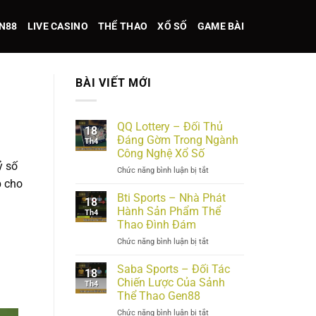
N88
LIVE CASINO
THỂ THAO
XỔ SỐ
GAME BÀI
BÀI VIẾT MỚI
QQ Lottery – Đối Thủ
18
Đáng Gờm Trong Ngành
Th4
Công Nghệ Xổ Số
ỷ số
ở
Chức năng bình luận bị tắt
QQ
p cho
Lottery
Bti Sports – Nhà Phát
18
–
Hành Sản Phẩm Thể
Th4
Đối
Thao Đình Đám
Thủ
ở
Chức năng bình luận bị tắt
Đáng
Bti
Gờm
Sports
Trong
Saba Sports – Đối Tác
18
–
Ngành
Chiến Lược Của Sảnh
Th4
Nhà
Công
Thể Thao Gen88
Phát
Nghệ
ở
Chức năng bình luận bị tắt
Hành
Xổ