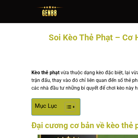
Bỏ
qua
nội
dung
Soi Kèo Thẻ Phạt – Cơ 
Kèo thẻ phạt
vừa thuộc dạng kèo đặc biệt, lại vừ
trận đấu, thay vào đó chỉ liên quan đến số thẻ ph
các nhà đầu tư những bí quyết để chơi kèo này h
Mục Lục
Đại cương cơ bản về kèo thẻ 