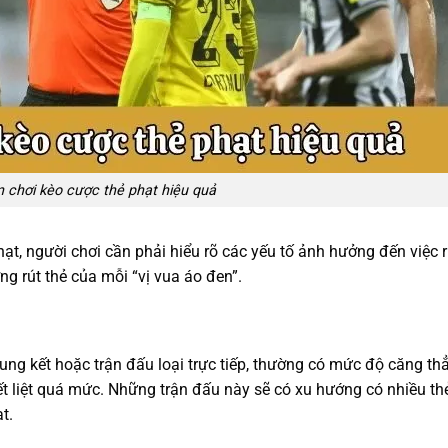
 chơi kèo cược thẻ phạt hiệu quả
ạt, người chơi cần phải hiểu rõ các yếu tố ảnh hưởng đến việc r
ớng rút thẻ của mỗi “vị vua áo đen”.
hung kết hoặc trận đấu loại trực tiếp, thường có mức độ căng th
t liệt quá mức. Những trận đấu này sẽ có xu hướng có nhiều th
t.