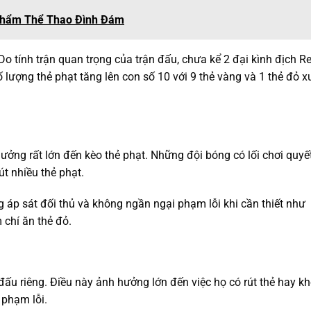
 Phẩm Thể Thao Đình Đám
o tính trận quan trọng của trận đấu, chưa kể 2 đại kình địch Re
lượng thẻ phạt tăng lên con số 10 với 9 thẻ vàng và 1 thẻ đỏ x
ởng rất lớn đến kèo thẻ phạt. Những đội bóng có lối chơi quyết 
út nhiều thẻ phạt.
 áp sát đối thủ và không ngần ngại phạm lỗi khi cần thiết như
 chí ăn thẻ đỏ.
đấu riêng. Điều này ảnh hưởng lớn đến việc họ có rút thẻ hay k
 phạm lỗi.