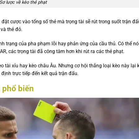
Sơ lược về kèo thẻ phạt
 đặt cược vào tổng số thẻ mà trọng tài sẽ rút trong suốt trận đấ
 và thẻ đỏ.
 tình trạng của pha phạm lỗi hay phản ứng của cầu thủ. Có thể nó
AR, các trọng tài đã công tâm hơn khi rút ra các thẻ phạt.
èo tài xỉu hay kèo châu Âu. Nhưng cơ hội thắng loại kèo này lại
định trực tiếp đến kết quả trận đấu.
 phổ biến