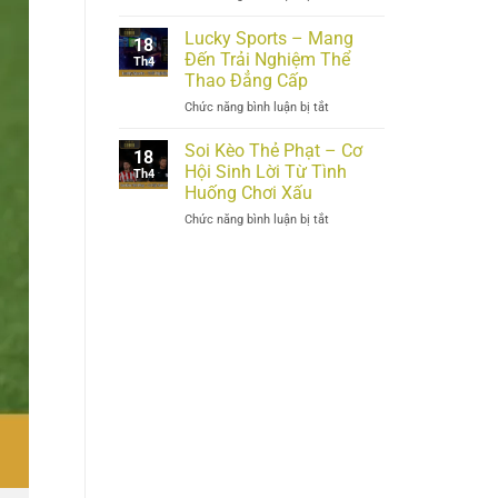
Saba
Sản
Số
Sports
Phẩm
Lucky Sports – Mang
18
–
Thể
Đến Trải Nghiệm Thể
Th4
Đối
Thao
Thao Đẳng Cấp
Tác
Đình
ở
Chức năng bình luận bị tắt
Chiến
Đám
Lucky
Lược
Sports
Của
Soi Kèo Thẻ Phạt – Cơ
18
–
Sảnh
Hội Sinh Lời Từ Tình
Th4
Mang
Thể
Huống Chơi Xấu
Đến
Thao
ở
Chức năng bình luận bị tắt
Trải
Gen88
Soi
Nghiệm
Kèo
Thể
Thẻ
Thao
Phạt
Đẳng
–
Cấp
Cơ
Hội
Sinh
Lời
Từ
Tình
Huống
Chơi
Xấu