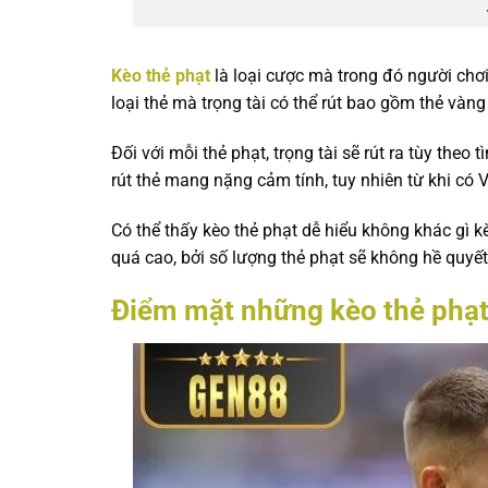
Kèo thẻ phạt
là loại cược mà trong đó người chơi
loại thẻ mà trọng tài có thể rút bao gồm thẻ vàng
Đối với mỗi thẻ phạt, trọng tài sẽ rút ra tùy theo
rút thẻ mang nặng cảm tính, tuy nhiên từ khi có V
Có thể thấy kèo thẻ phạt dễ hiểu không khác gì k
quá cao, bởi số lượng thẻ phạt sẽ không hề quyết 
Điểm mặt những kèo thẻ phạt